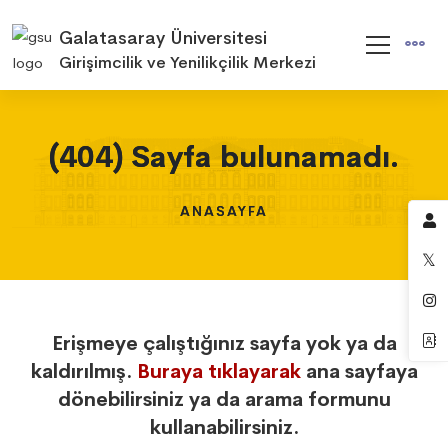
Galatasaray Üniversitesi
Girişimcilik ve Yenilikçilik Merkezi
(404) Sayfa bulunamadı.
(404) Sayfa bulunamadı.
(404) Sayfa bulunamadı.
ANASAYFA
ANASAYFA
ANASAYFA
Erişmeye çalıştığınız sayfa yok ya da
kaldırılmış.
Buraya tıklayarak
ana sayfaya
dönebilirsiniz ya da arama formunu
kullanabilirsiniz.