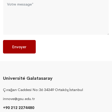
Envoyer
Université Galatasaray
Çırağan Caddesi No:36 34349 Ortaköy,İstanbul
innove@gsu.edu.tr
+90 212 2274480