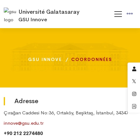
Université Galatasaray
GSU Innove
GSU INNOVE
GSU INNOVE
GSU INNOVE
COORDONNÉES
COORDONNÉES
COORDONNÉES
Adresse
Çırağan Caddesi No:36, Ortaköy, Beşiktaş, İstanbul, 34347
innove@gsu.edu.tr
+90 212 2274480